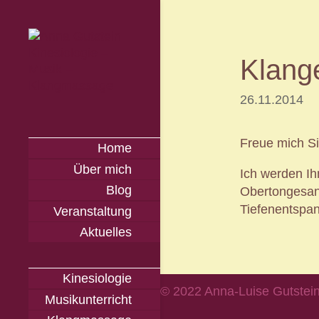
Klange
26.11.2014
Freue mich S
Home
Über mich
Ich werden Ih
Blog
Obertongesang
Tiefenentspa
Veranstaltung
Aktuelles
Kinesiologie
© 2022 Anna-Luise Gutstein
Musikunterricht